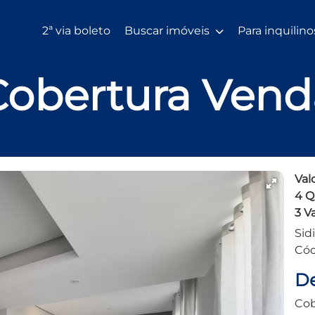
2ª via boleto
Buscar imóveis
Para inquilin
Cobertura Vend
Val
4 Qu
3 V
Sidi
Cód
De
Cob