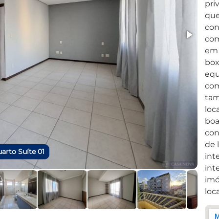
pri
que
con
com
em 
box
equ
com
tam
loc
boa
con
de 
arto Suíte 01
int
int
imó
loc