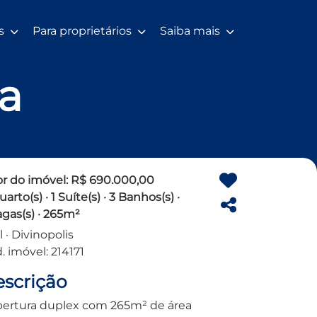
os
Para proprietários
Saiba mais
a
or do imóvel: R$ 690.000,00
arto(s) · 1 Suíte(s) · 3 Banhos(s) ·
agas(s) · 265m²
l · Divinopolis
. imóvel: 214171
scrição
ertura duplex com 265m² de área