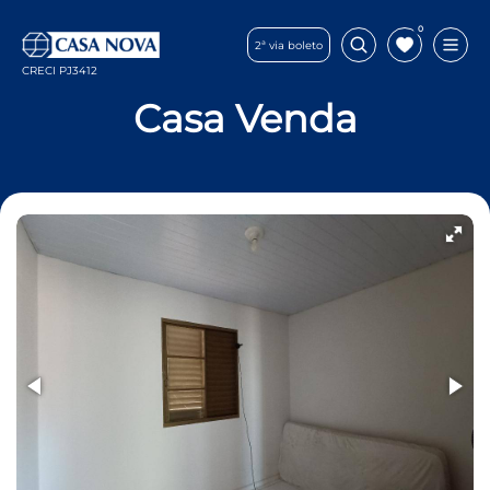
0
2ª via boleto
CRECI PJ3412
Casa Venda