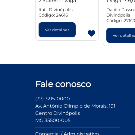
2 Suites · 1 Vaga
1 Vaga · 46
Itaí · Divinópolis
Danilo Passos 
Código: 24616
Divinópolis
Código: 2762
Ver detalhes
Ver detalh
Fale conosco
(37) 3215-0000
Av. Antônio Olímpio de Morais, 191
Centro Divinópolis
MG 35500-005
Comercial / Administrativo