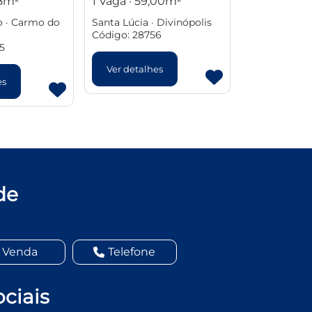
18m²
1 Vaga · 59,00m²
o · Carmo do
Santa Lúcia · Divinópolis
Código: 28756
5
Ver detalhes
es
de
Venda
Telefone
ciais