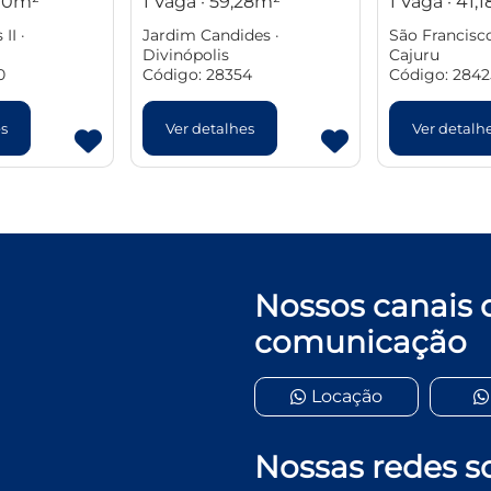
,00m²
1 Vaga · 59,28m²
1 Vaga · 41,
II ·
Jardim Candides ·
São Francisc
Divinópolis
Cajuru
0
Código: 28354
Código: 2842
es
Ver detalhes
Ver detalh
Nossos canais 
comunicação
Locação
Nossas redes so