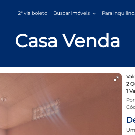
2ª via boleto
Buscar imóveis
Para inquilin
Casa Venda
Val
2 Q
1 V
Por
Cód
De
Um 