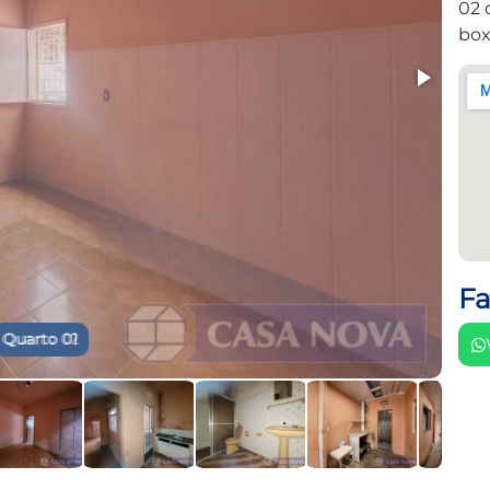
02 
box
Fa
Quarto 02