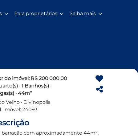
os
Para proprietários
Saiba mais
or do imóvel: R$ 200.000,00
uarto(s) · 1 Banhos(s) ·
agas(s) · 44m²
to Velho · Divinopolis
. imóvel: 24093
scrição
barracão com aproximadamente 44m²,