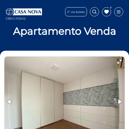
0
2ª via boleto
CRECI PJ3412
Apartamento Venda