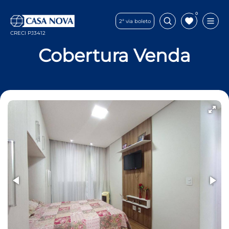
0
2ª via boleto
CRECI PJ3412
Cobertura Venda