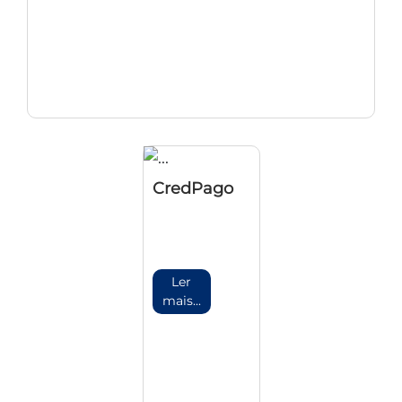
CredPago
Ler
mais...