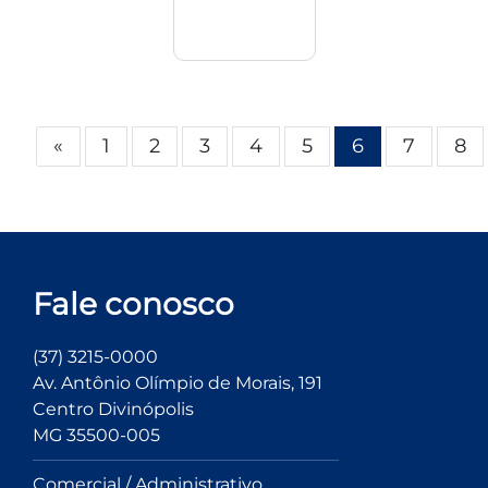
Anterior
«
1
2
3
4
5
6
7
8
Fale conosco
(37) 3215-0000
Av. Antônio Olímpio de Morais, 191
Centro Divinópolis
MG 35500-005
Comercial / Administrativo