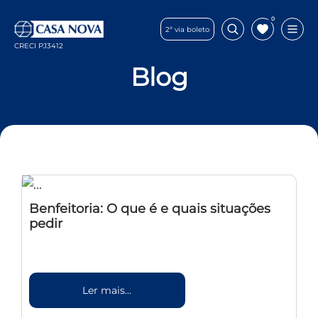
0
2ª via boleto
CRECI PJ3412
Blog
Benfeitoria: O que é e quais situações
pedir
Ler mais...